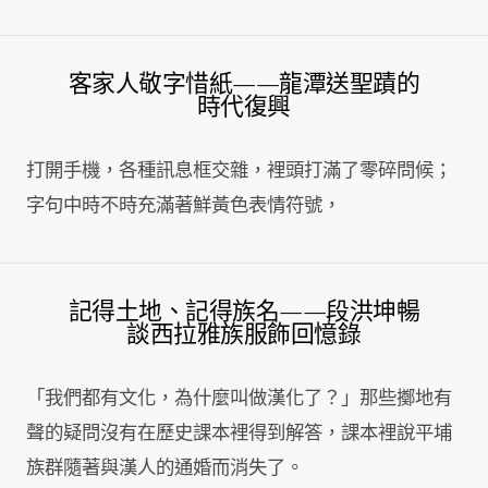
客家人敬字惜紙——龍潭送聖蹟的
時代復興
打開手機，各種訊息框交雜，裡頭打滿了零碎問候；
字句中時不時充滿著鮮黃色表情符號，
記得土地、記得族名——段洪坤暢
談西拉雅族服飾回憶錄
「我們都有文化，為什麼叫做漢化了？」那些擲地有
聲的疑問沒有在歷史課本裡得到解答，課本裡說平埔
族群隨著與漢人的通婚而消失了。