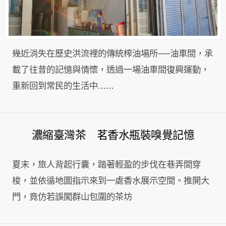
幾近消失在歷史洪流裡的傳統榨油場所──油車間，承
載了往昔的記憶與情懷，透過一場油車間復興運動，
重新回到常民的生活中……
濃縮臺灣茶 茗香水瓶裝嗅覺記憶
夏末，旅人背起行囊，踏著輕盈的步伐在巷弄間穿
梭，並依循地圖指示來到一處香水展示空間。推開大
門，竟仿若誤闖群山包圍的茶坊