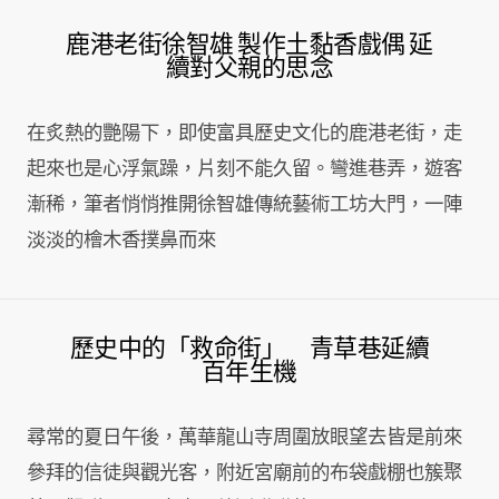
鹿港老街徐智雄 製作土黏香戲偶 延
續對父親的思念
在炙熱的艷陽下，即使富具歷史文化的鹿港老街，走
起來也是心浮氣躁，片刻不能久留。彎進巷弄，遊客
漸稀，筆者悄悄推開徐智雄傳統藝術工坊大門，一陣
淡淡的檜木香撲鼻而來
歷史中的「救命街」 青草巷延續
百年生機
尋常的夏日午後，萬華龍山寺周圍放眼望去皆是前來
參拜的信徒與觀光客，附近宮廟前的布袋戲棚也簇聚