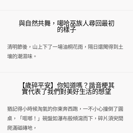
與自然共舞，噶哈巫族人尋回最初
的樣子
清明節後，山上下了一場油桐花雨，隔日還聞得到土
壤的潮濕味。
【歲碎平安】你知道嗎？諧音梗其
實代表了我們對美好生活的想望
猶記得小時候淘氣的你東奔西跑，一不小心撞倒了圓
桌，「哐啷！」碗盤如瀑布般傾瀉而下，碎片須臾間
爬滿磁磚地，