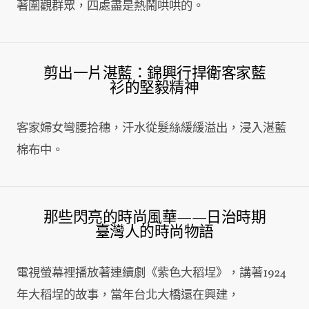
著圍觀群眾，四處盡是熱鬧哄哄的。
剪出一片湛藍：錦興行捍衛客家藍
衫的堅毅精神
客家婦女彎腰拾穗，汗水從髮絲緩緩溢出，浸入湛藍
棉布中。
那些閃亮的時尚風華——日治時期
臺灣人的時尚物語
電視螢幕裡播放著連續劇《紫色大稻埕》，講著1924
年大稻埕的故事，當年台北大橋還在興建，