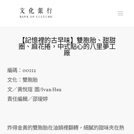
Nav
【記憶裡的古早味】雙胞胎、甜甜
圈、麻花捲，中式點心的八里夢工
廠
編碼：00112
文化：雙胞胎
文／黃悅瑄 圖/Ivan Hsu
責任編輯／邵璦婷
炸得金黃的雙胞胎在油鍋裡翻轉，細膩的甜味夾在熱