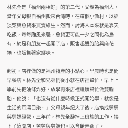
林先全是「福州兩相好」的第二代，父親為福州人，
當年父母親自福州搬來台灣時，在這個小漁村，以抓
淡菜與魚貨來買賣維生。然而，討海人本來就是靠天
吃飯，每每颱風來襲，魚貨更可能一夕之間化為烏
有，於是和朋友一起開了店，販售起雙胞胎與麻花
捲，也販售著家鄉味。
起初，店裡做的是福州特產的小點心，早晨時也是間
早餐店。林先全和兄弟們從小就在店裡幫忙，早上上
學前先把油條炸好，放學再來店裡繼續幫忙做雙胞
胎。他說：「也沒有從什麼時候正式開始學，就像是
生活的耳濡目染。」父母親年紀大了後，店換成舅舅
與舅媽經營，三年前，林先全辭掉上班族的工作，接
下了這間店，舅舅與舅媽也可以含飴弄孫了。