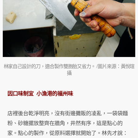
林家自己設計的刀，適合製作雙胞胎又省力。 /圖片來源：黃悅瑄
攝
因口味制宜 小漁港的福州味
店裡後台乾淨明亮，沒有街邊攤販的凌亂，一袋袋麵
粉、砂糖擺放整齊在牆角，井然有序，這是點心的
家。點心的製作，從原料選擇就開始了。林先才說：