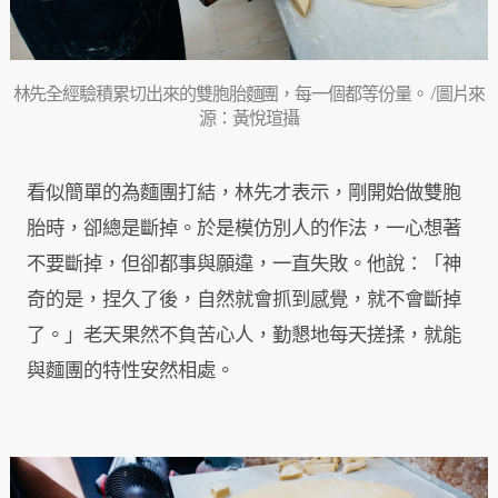
林先全經驗積累切出來的雙胞胎麵團，每一個都等份量。 /圖片來
源：黃悅瑄攝
看似簡單的為麵團打結，林先才表示，剛開始做雙胞
胎時，卻總是斷掉。於是模仿別人的作法，一心想著
不要斷掉，但卻都事與願違，一直失敗。他說：「神
奇的是，捏久了後，自然就會抓到感覺，就不會斷掉
了。」老天果然不負苦心人，勤懇地每天搓揉，就能
與麵團的特性安然相處。