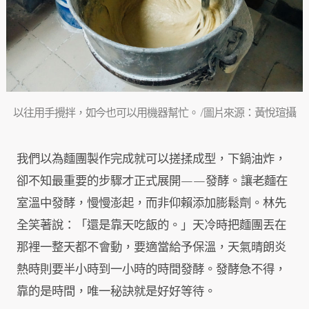
以往用手攪拌，如今也可以用機器幫忙。 /圖片來源：黃悅瑄攝
我們以為麵團製作完成就可以搓揉成型，下鍋油炸，
卻不知最重要的步驟才正式展開——發酵。讓老麵在
室溫中發酵，慢慢澎起，而非仰賴添加膨鬆劑。林先
全笑著說：「還是靠天吃飯的。」天冷時把麵團丟在
那裡一整天都不會動，要適當給予保溫，天氣晴朗炎
熱時則要半小時到一小時的時間發酵。發酵急不得，
靠的是時間，唯一秘訣就是好好等待。