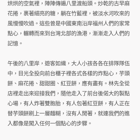
烘烘的空氣裡，陣陣傳遍八里渡船頭。炒乾的古早麻
花捲，裹著細亮的糖，躺在竹藍裡，被淡水河吹來的
風慢慢吹過。這些曾是中國東南沿岸福州人們的家常
點心，輾轉而來到台灣北部的漁港，漸漸走入人們的
記憶。
午後的八里岸，遊客如織，大人小孩各各在排隊隊伍
中，目光全投向前台櫃子裡各式各樣的炸點心，芋頭
餅、麻花捲、甜甜圈、紅豆餅，應有盡有。林先全從
店裡走出來迎接我們，隨他走入了前台後偌大的製點
心場，有人炸著雙胞胎，有人包著紅豆餅，有人正在
替芋頭餅刷上一層麵糊，沒有人閒著，就連我們的進
入都像是闖入任何一個點心的步驟。