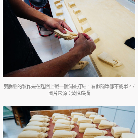
雙胞胎的製作是在麵團上戳一個洞並打結，看似簡單卻不簡單。 /
圖片來源：黃悅瑄攝