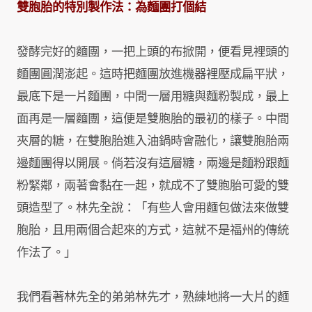
雙胞胎的特別製作法：
為麵團打個結
發酵完好的麵團，一把上頭的布掀開，便看見裡頭的
麵團圓潤澎起。這時把麵團放進機器裡壓成扁平狀，
最底下是一片麵團，中間一層用糖與麵粉製成，最上
面再是一層麵團，這便是雙胞胎的最初的樣子。中間
夾層的糖，在雙胞胎進入油鍋時會融化，讓雙胞胎兩
邊麵團得以開展。倘若沒有這層糖，兩邊是麵粉跟麵
粉緊鄰，兩著會黏在一起，就成不了雙胞胎可愛的雙
頭造型了。林先全說：「有些人會用麵包做法來做雙
胞胎，且用兩個合起來的方式，這就不是福州的傳統
作法了。」
我們看著林先全的弟弟林先才，熟練地將一大片的麵