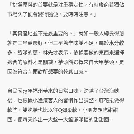
「挑選原料的首要就是注重穩定性，有時廠商若獨佔
市場久了便會變得隨便，要時時注意。」
「其實產地並不是最重要的。」就如一般人總覺得蔥
就是三星蔥最好，但三星蔥辛味並不足，屬於水分較
多、飽滿的蔥。林先才表示，依據要做的東西來選擇
適合的原料才是關鍵。芋頭餅選擇來自大甲芋頭，是
因為符合芋頭餅所想要的乾鬆口感。
自民國75年福州帶來的日常口味，跨越了台灣海峽
後，也根據小漁港客人的習慣作出調整。麻花捲做得
軟些，雙胞胎也比以往Q彈柔軟，小朋友想吃甜甜
圈，便每天炸出一大盤一大盤灑滿糖的甜甜圈。