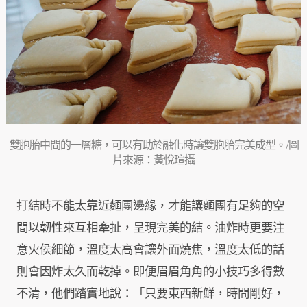
雙胞胎中間的一層糖，可以有助於融化時讓雙胞胎完美成型。/圖
片來源：黃悅瑄攝
打結時不能太靠近麵團邊緣，才能讓麵團有足夠的空
間以韌性來互相牽扯，呈現完美的結。油炸時更要注
意火侯細節，溫度太高會讓外面燒焦，溫度太低的話
則會因炸太久而乾掉。即便眉眉角角的小技巧多得數
不清，他們踏實地說：「只要東西新鮮，時間剛好，