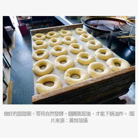
做好的甜甜圈，等待自然發酵，麵團膨起後，才能下鍋油炸。 /圖
片來源：黃悅瑄攝