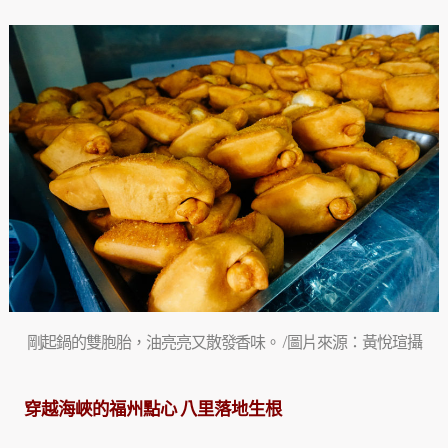
剛起鍋的雙胞胎，油亮亮又散發香味。 /圖片來源：黃悅瑄攝
穿越海峽的福州點心
八里落地生根