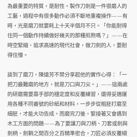
為最重要的特質，是耐性。製作刀劍是一件很磨人的
工藝，過程中有很多動作必須不斷地重複操作——有
時，光是磨刀就要耗上十天半個月不只。「你能耐得
住同一個動作持續做好幾天的那種煎熬嗎？」——在
時空緊縮、追求高速的現代社會，做刀劍的人，要耐
得住慢。
談到了磨刀，陳遠芳不禁分享起他的實作心得：「一
把刀最難磨的地方，就是刀口與刀尖。」——這兩處
的研磨需要靠手部的穩定度和反覆練習，還得妥適運
用各種不同番號的砂紙和材料，一步步從粗胚打磨至
細胚，才能大功告成。而磨完刀後，緊接著又會遇到
木工方面的問題——為了要讓刀與刀柄、刀套或劍與
劍柄、劍鞘之間百分之百精準密合，刀匠必須反覆細