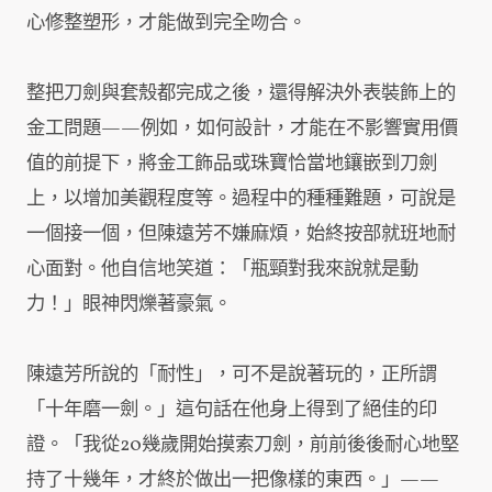
心修整塑形，才能做到完全吻合。
整把刀劍與套殼都完成之後，還得解決外表裝飾上的
金工問題——例如，如何設計，才能在不影響實用價
值的前提下，將金工飾品或珠寶恰當地鑲嵌到刀劍
上，以增加美觀程度等。過程中的種種難題，可說是
一個接一個，但陳遠芳不嫌麻煩，始終按部就班地耐
心面對。他自信地笑道：「瓶頸對我來說就是動
力！」眼神閃爍著豪氣。
陳遠芳所說的「耐性」，可不是說著玩的，正所謂
「十年磨一劍。」這句話在他身上得到了絕佳的印
證。「我從20幾歲開始摸索刀劍，前前後後耐心地堅
持了十幾年，才終於做出一把像樣的東西。」——