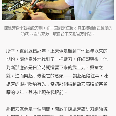
陳遠芳從小就喜歡刀劍，卻一直到退伍後才真正接觸自己鍾愛的
領域。/圖片來源：取自
台中文創官方網站
。
所幸，直到退伍那年，上天像是聽到了他長年以來的
期盼，讓他意外地找到了一把斷刀。仔細觀察後，他
判斷那應該是日治時期遺留下來的武士刀，興奮之
餘，進而興起了修復它的念頭——談起這段往事，陳
遠芳的眼裡隱約有光；當初那個撿到斷刀滿臉驚喜雀
躍的少年，登時出現在我眼前。
那把刀就像是一個開關，開啟了陳遠芳鑽研刀劍領域