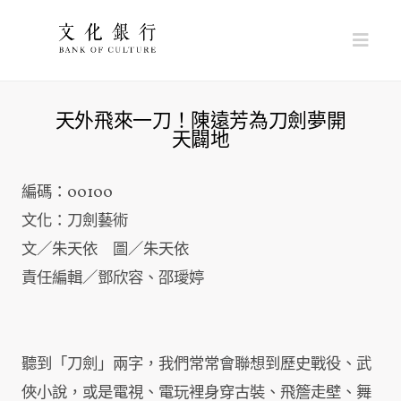
Nav
天外飛來一刀！陳遠芳為刀劍夢開
天闢地
編碼：00100
文化：刀劍藝術
文／朱天依 圖／朱天依
責任編輯／鄧欣容、邵璦婷
聽到「刀劍」兩字，我們常常會聯想到歷史戰役、武
俠小說，或是電視、電玩裡身穿古裝、飛簷走壁、舞