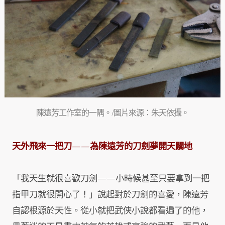
陳遠芳工作室的一隅。/圖片來源：朱天依攝。
天外飛來一把刀
——
為陳遠芳的刀劍夢開天闢地
「我天生就很喜歡刀劍——小時候甚至只要拿到一把
指甲刀就很開心了！」說起對於刀劍的喜愛，陳遠芳
自認根源於天性。從小就把武俠小說都看遍了的他，