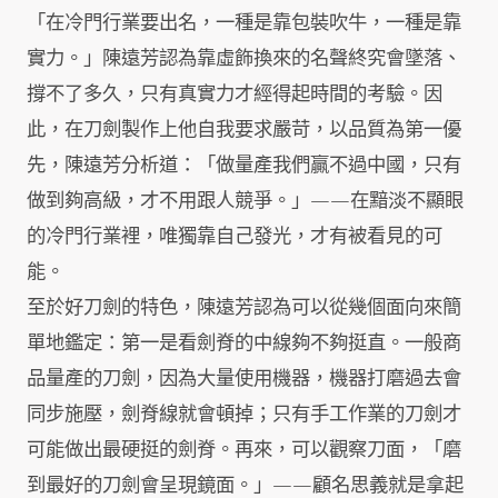
「在冷門行業要出名，一種是靠包裝吹牛，一種是靠
實力。」陳遠芳認為靠虛飾換來的名聲終究會墜落、
撐不了多久，只有真實力才經得起時間的考驗。因
此，在刀劍製作上他自我要求嚴苛，以品質為第一優
先，陳遠芳分析道：「做量產我們贏不過中國，只有
做到夠高級，才不用跟人競爭。」——在黯淡不顯眼
的冷門行業裡，唯獨靠自己發光，才有被看見的可
能。
至於好刀劍的特色，陳遠芳認為可以從幾個面向來簡
單地鑑定：第一是看劍脊的中線夠不夠挺直。一般商
品量產的刀劍，因為大量使用機器，機器打磨過去會
同步施壓，劍脊線就會頓掉；只有手工作業的刀劍才
可能做出最硬挺的劍脊。再來，可以觀察刀面，「磨
到最好的刀劍會呈現鏡面。」——顧名思義就是拿起