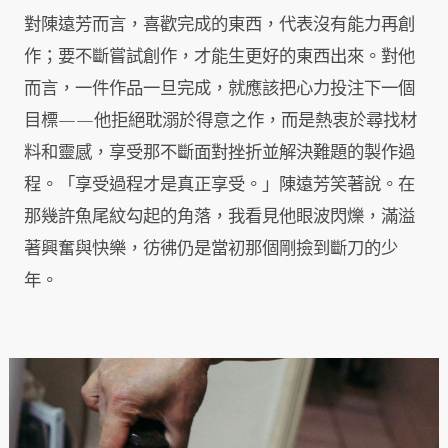
對陳遠芳而言，喜歡完成的東西，代表沒有能力再創
作；要不斷嘗試創作，才能生更好的東西出來。對他
而言，一件作品一旦完成，就應該把心力投注下一個
目標——他拒絕耽溺於得意之作，而是熱衷於尋找材
料和靈感，享受那不斷面對挫折並解決難題的製作過
程。「享受過程才是真正享受。」陳遠芳笑著說。在
那幾許魚尾紋勾起的角落，我看見他眼波閃爍，滿溢
著興奮與快樂，彷彿仍是當初那個剛撿到斷刀的少
年。