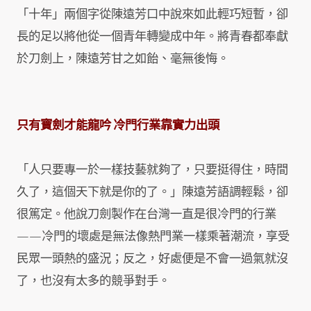
「十年」兩個字從陳遠芳口中說來如此輕巧短暫，卻
長的足以將他從一個青年轉變成中年。將青春都奉獻
於刀劍上，陳遠芳甘之如飴、毫無後悔。
只有寶劍才能龍吟 冷門行業靠實力出頭
「人只要專一於一樣技藝就夠了，只要挺得住，時間
久了，這個天下就是你的了。」陳遠芳語調輕鬆，卻
很篤定。他說刀劍製作在台灣一直是很冷門的行業
——冷門的壞處是無法像熱門業一樣乘著潮流，享受
民眾一頭熱的盛況；反之，好處便是不會一過氣就沒
了，也沒有太多的競爭對手。