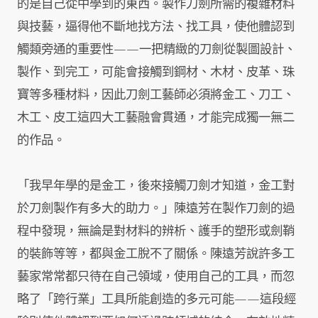
的是自己從中學到的東西。製作刀劍所需的複雜材料
與技藝，逼得他不斷地找方法、找工具，使他體認到
觸類旁通的重要性——一把精緻的刀劍從製圖設計、
製作、到完工，可能會接觸到鋼材、木材、皮革、珠
寶等多種材料，因此刀劍工藝師必須將金工、刀工、
木工、皮工這四大工藝融會貫通，才能完成獨一無二
的作品。
「我早年學的是金工，後來接觸刀劍才知道，金工對
於刀劍製作有多大的助力。」陳遠芳在製作刀劍的過
程中發現，無論是對材料的辨析、護手的塑形或劍鞘
的裝飾等等，都與金工脫不了關係。陳遠芳說許多工
藝家常常都只待在自己領域，使用自己的工具，而忽
略了「跨行業」工具所能創造的多元可能——這段經