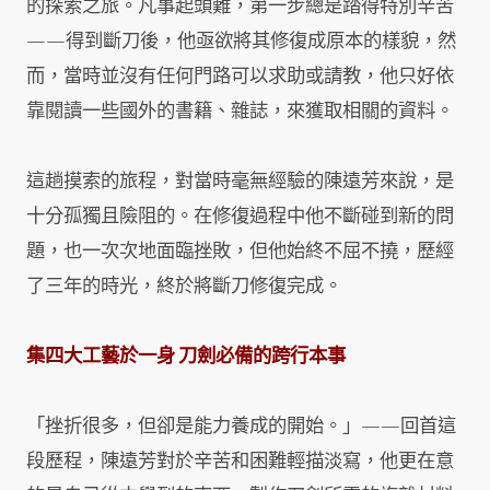
的探索之旅。凡事起頭難，第一步總是踏得特別辛苦
——得到斷刀後，他亟欲將其修復成原本的樣貌，然
而，當時並沒有任何門路可以求助或請教，他只好依
靠閱讀一些國外的書籍、雜誌，來獲取相關的資料。
這趟摸索的旅程，對當時毫無經驗的陳遠芳來說，是
十分孤獨且險阻的。在修復過程中他不斷碰到新的問
題，也一次次地面臨挫敗，但他始終不屈不撓，歷經
了三年的時光，終於將斷刀修復完成。
集四大工藝於一身 刀劍必備的跨行本事
「挫折很多，但卻是能力養成的開始。」——回首這
段歷程，陳遠芳對於辛苦和困難輕描淡寫，他更在意