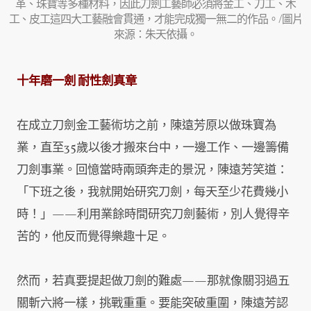
革、珠寶等多種材料，因此刀劍工藝師必須將金工、刀工、木
工、皮工這四大工藝融會貫通，才能完成獨一無二的作品。/圖片
來源：朱天依攝。
十年磨一劍 耐性劍真章
在成立刀劍金工藝術坊之前，陳遠芳原以做珠寶為
業，直至35歲以後才搬來台中，一邊工作、一邊籌備
刀劍事業。回憶當時兩頭奔走的景況，陳遠芳笑道：
「下班之後，我就開始研究刀劍，每天至少花費幾小
時！」——利用業餘時間研究刀劍藝術，別人覺得辛
苦的，他反而覺得樂趣十足。
然而，若真要提起做刀劍的難處——那就像關羽過五
關斬六將一樣，挑戰重重。要能突破重圍，陳遠芳認