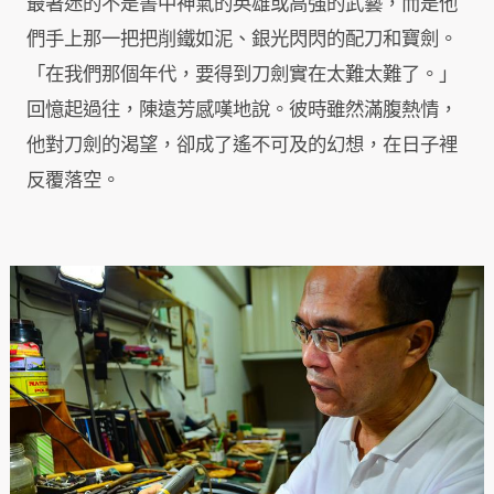
最著迷的不是書中神氣的英雄或高強的武藝，而是他
們手上那一把把削鐵如泥、銀光閃閃的配刀和寶劍。
「在我們那個年代，要得到刀劍實在太難太難了。」
回憶起過往，陳遠芳感嘆地說。彼時雖然滿腹熱情，
他對刀劍的渴望，卻成了遙不可及的幻想，在日子裡
反覆落空。