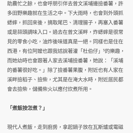
助農忙之餘，也會呼朋引伴去曾文溪埔邊撿番薯，許
多田野樂趣就在生活之中。下大雨時，也會到外頭抓
蟋蟀，抓回來後，摘取尾巴、清理腸子，再塞入番薯
或是蒜頭調味入口。過去在曾文溪畔，炸蟋蟀是很常
見的零食小吃，油炸後味道真是一絕。同樣也是住在
西港，有位阿嬤也跟我述說著灌「杜伯仔」³的樂趣，
而她幼時也會跟著人家去溪埔撿番薯，她說：「溪埔
的番薯很好吃。」除了撿番薯果腹，附近也有人家在
溪畔撿稻子、撿柴，尤其是在淹大水時，附近居民都
會去撿柴，儲備柴火以應付炊煮所用。
「煮飯按怎煮？」
現代人煮飯，走到廚房，拿起鍋子放在瓦斯爐或電磁