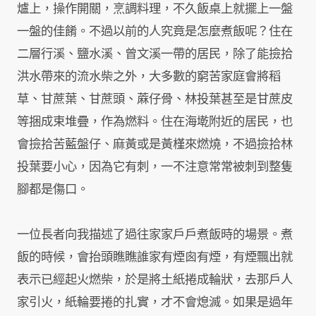
爐上，操作開關，烹調料理，不久飯桌上就擺上一盤
一盤的佳餚。不過以前的人究竟是怎麼煮飯呢？住在
二層行溪、鹽水溪、曾文溪一帶的居民，除了能撿拾
洪水帶來的流水柴之外，大多數的窮苦家庭會將稻
草、甘蔗葉、甘蔗頭、蔴仔骨、林投葉甚至是甘蔗皮
等捆成束堆疊，作為燃料。住在海墘附近的居民，也
會撿拾苦藍盤仔、麻黃或是黃槿來燃燒，不過撿拾林
投葉要小心，因為它有刺，一不注意常常被刺到整隻
腳都是傷口。
一位長者向我描述了過往家家戶戶煮飯時的場景。煮
飯的時候，會抬頭瞧瞧誰家有煙囪有煙，有煙飄出就
表示已經起火燃柴，於是將土紙捲成輪狀，去那戶人
家引火，紙輪要捲的扎實，才不會熄滅。如果是過年