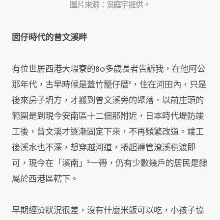
圖片來源：吳庭宇提供。
囡仔時代的曾文溪畔
有位世居西港大塭寮的80多歲長者告訴我，在他阿公
那年代，古早時候是蓋竹籠仔厝¹，住在河田內，只是
後來房子坍方，才搬到曾文溪旁的聚落。以前庄頭的
範圍是到現今安南區十二佃那附近，日本時代堤防竣
工後，曾文溪才逐漸固定下來，不再頻繁改道。竣工
後溪水也不深，想穿越河道，捲起褲管潦溪橫渡即
可，現今在「溪南」²一帶，仍有少數幾戶的居民是隸
屬於西港區轄下。
早期經濟狀況很差，沒有什麼米飯可以吃，小孩子協