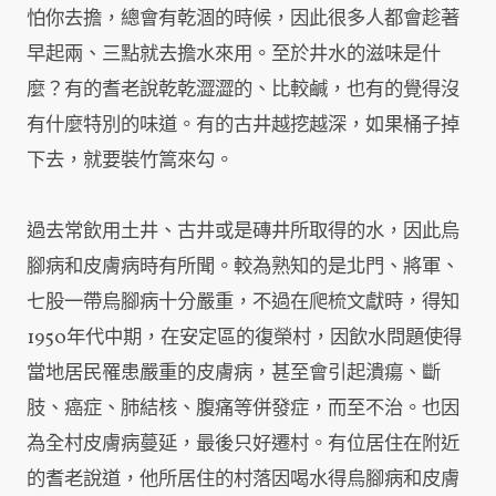
怕你去擔，總會有乾涸的時候，因此很多人都會趁著
早起兩、三點就去擔水來用。至於井水的滋味是什
麼？有的耆老說乾乾澀澀的、比較鹹，也有的覺得沒
有什麼特別的味道。有的古井越挖越深，如果桶子掉
下去，就要裝竹篙來勾。
過去常飲用土井、古井或是磚井所取得的水，因此烏
腳病和皮膚病時有所聞。較為熟知的是北門、將軍、
七股一帶烏腳病十分嚴重，不過在爬梳文獻時，得知
1950年代中期，在安定區的復榮村，因飲水問題使得
當地居民罹患嚴重的皮膚病，甚至會引起潰瘍、斷
肢、癌症、肺結核、腹痛等併發症，而至不治。也因
為全村皮膚病蔓延，最後只好遷村。有位居住在附近
的耆老說道，他所居住的村落因喝水得烏腳病和皮膚