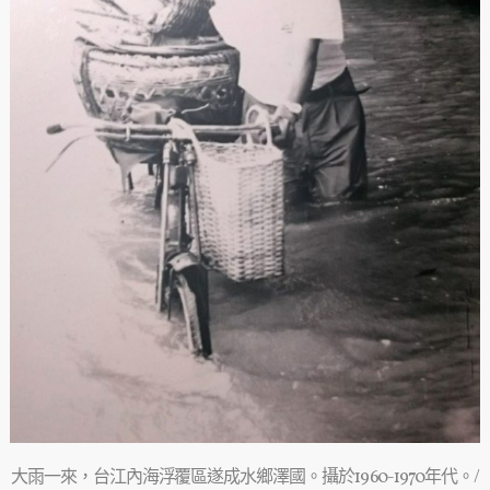
大雨一來，台江內海浮覆區遂成水鄉澤國。攝於1960-1970年代。/