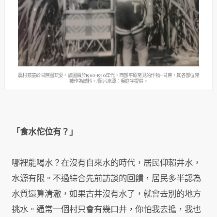
農村孩童於甘蔗園玩耍。該圖攝於1960-1970年代。西部平原常見的作物─甘蔗，其各部位常
被作為燃料。/圖片來源：吳庭宇提供。
「食水佗位有？」
哪裡能喝水？在沒有自來水的時代，居民仰賴井水，
水源有限。不過綜合先前訪談的回饋，居民多半認為
水質還算清澈，如果古井沒有水了，就會去別的地方
挑水。通常一個村只會有幾口井，你怕我去擔，我也