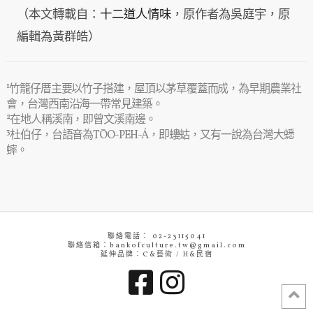
（本文轉載自：
十二道人情味
，原作者為吳庭宇，原
編輯為黃群皓）
¹竹籠仔厝主要以竹子搭建，屋頂以茅草覆蓋而成，為早期農業社
會，台灣西南沿海一帶常見建築。
²在地人稱溪南，即曾文溪南邊。
³杜伯仔，台語音為TŌO-PEH-Á，即螻蛄，又有一說為台灣大蟋
蟀。
聯絡電話： 02-23115041
聯絡信箱：bankofculture.tw@gmail.com
延伸品牌：C&藝術 / H&民宿