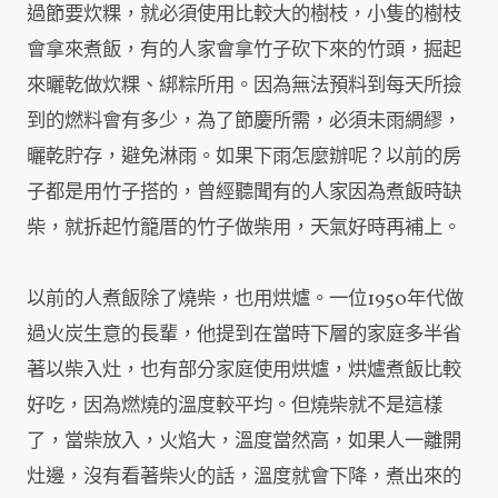
過節要炊粿，就必須使用比較大的樹枝，小隻的樹枝
會拿來煮飯，有的人家會拿竹子砍下來的竹頭，掘起
來曬乾做炊粿、綁粽所用。因為無法預料到每天所撿
到的燃料會有多少，為了節慶所需，必須未雨綢繆，
曬乾貯存，避免淋雨。如果下雨怎麼辦呢？以前的房
子都是用竹子搭的，曾經聽聞有的人家因為煮飯時缺
柴，就拆起竹籠厝的竹子做柴用，天氣好時再補上。
以前的人煮飯除了燒柴，也用烘爐。一位1950年代做
過火炭生意的長輩，他提到在當時下層的家庭多半省
著以柴入灶，也有部分家庭使用烘爐，烘爐煮飯比較
好吃，因為燃燒的溫度較平均。但燒柴就不是這樣
了，當柴放入，火焰大，溫度當然高，如果人一離開
灶邊，沒有看著柴火的話，溫度就會下降，煮出來的