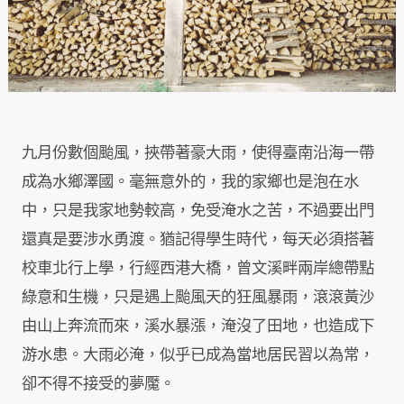
九月份數個颱風，挾帶著豪大雨，使得臺南沿海一帶
成為水鄉澤國。毫無意外的，我的家鄉也是泡在水
中，只是我家地勢較高，免受淹水之苦，不過要出門
還真是要涉水勇渡。猶記得學生時代，每天必須搭著
校車北行上學，行經西港大橋，曾文溪畔兩岸總帶點
綠意和生機，只是遇上颱風天的狂風暴雨，滾滾黃沙
由山上奔流而來，溪水暴漲，淹沒了田地，也造成下
游水患。大雨必淹，似乎已成為當地居民習以為常，
卻不得不接受的夢魘。