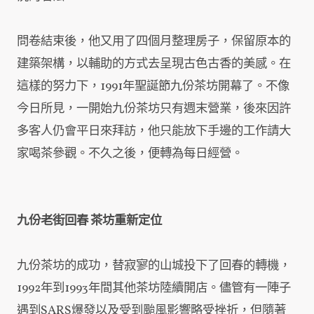
問卷結束後，他又用了四個月整理房子，保留原本的
建築架構，以輔助的方式去呈現古色古香的美感。在
這樣的努力下，1991年聖誕節九份茶坊開幕了。不像
今日所見，一開始九份茶坊只有週末營業，後來因許
多客人仍會平日來拜訪，他只能放下手邊的工作請大
家喝茶參觀。不久之後，便轉為每日經營。
九份老街回春 茶坊重新定位
九份茶坊的成功，替寂寥的山城投下了回春的轉機，
1992年到1993年間其他茶坊陸續開店。儘管有一陣子
遇到SARS爆發以及受到颱風影響略受挫折，但隨著