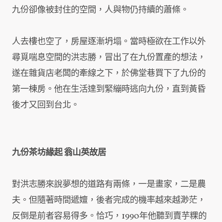
九份卻像被封住的空間，人與物仍持續的蕭條。
人去樓也空了，房屋逐漸坍塌。當時極欲在工作以外
尋覓喘息空間的洪志勝，冒出了在九份置產的想法，
遂在雜貨店老闆的牽線之下，於佛堂巷買下了九份的
第一棟房。他在生活達到緊繃時逃向九份，直到黃昏
後才又回到台北。
九份茶坊緣起 翁山英故居
對洪志勝來說夢想的道路有兩條，一是畫家，二是農
夫。但隨著時間遞嬗，後者完成的機率越來越渺茫，
反倒是前者容易得多。恰巧，1990年他聽到賣芋粿的