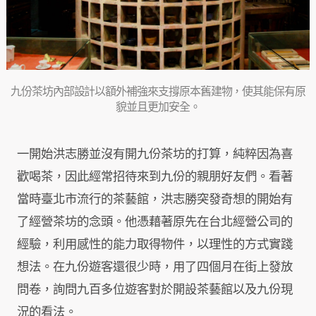
九份茶坊內部設計以額外補強來支撐原本舊建物，使其能保有原
貌並且更加安全。
一開始洪志勝並沒有開九份茶坊的打算，純粹因為喜
歡喝茶，因此經常招待來到九份的親朋好友們。看著
當時臺北市流行的茶藝館，洪志勝突發奇想的開始有
了經營茶坊的念頭。他憑藉著原先在台北經營公司的
經驗，利用感性的能力取得物件，以理性的方式實踐
想法。在九份遊客還很少時，用了四個月在街上發放
問卷，詢問九百多位遊客對於開設茶藝館以及九份現
況的看法。