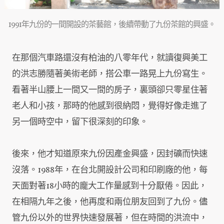
1991年九份的一間開設的茶藝館，後續帶動了九份茶館的興盛。
在那個汽車路還沒有柏油的八零年代，就讀復興美工
的洪志勝隨著美術老師，搭公車一路晃上九份寫生。
看著半山腰上一間又一間的房子，裏頭卻只零星住著
老人和小孩，那時的他感到很納悶，覺得好像走進了
另一個時空中，留下很深刻的印象。
後來，他才知道原來九份因產金興盛，因封礦而快速
沒落。1988年，在台北開設計公司和印刷廠的他，每
天面對著18小時的龐大工作量感到十分厭倦。因此，
在相隔九年之後，他再度和兩位朋友回到了九份。儘
管九份以外的世界快速發展著，但在時間的洪流中，