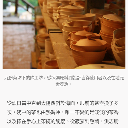
九份茶坊下的陶工坊，從揀選原料到設計皆從使用者以及在地元
素發想。
從烈日當中直到太陽西斜於海面，眼前的茶壺換了多
次，碗中的茶也由熱轉冷，唯一不變的是淡淡的茶香
以及捧在手心上茶碗的觸感。從寂寥到熱鬧，洪志勝