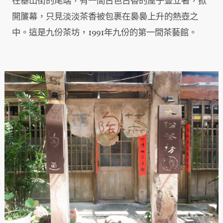
在基山街的尾端，有一間古色古香的屋子豎立著，掀
開簾幕，只見淡淡茶香被包裹在裊裊上升的熱壺之
中。這是九份茶坊，1991年九份的第一間茶藝館。